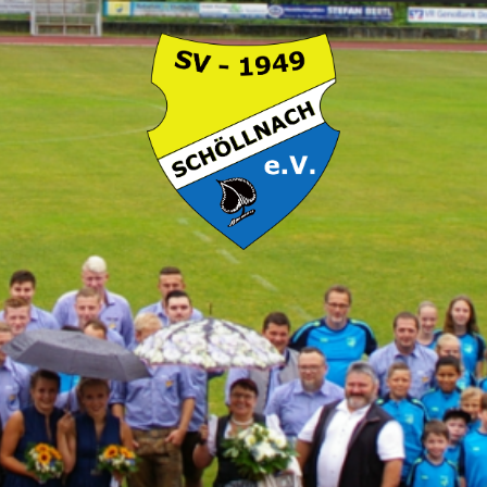
SV
Schöllnach