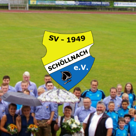
SV
Schöllnach