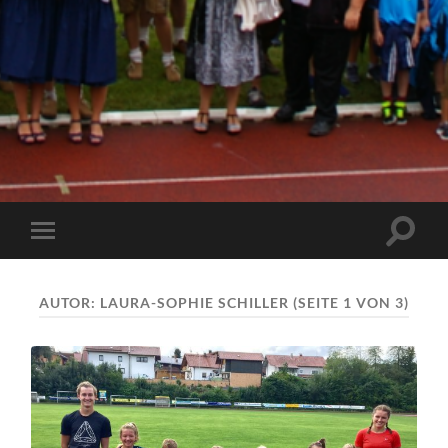
Suchfe
Mobile-
ein-/a
Menü
ein-/ausblenden
AUTOR:
LAURA-SOPHIE SCHILLER
(SEITE 1 VON 3)