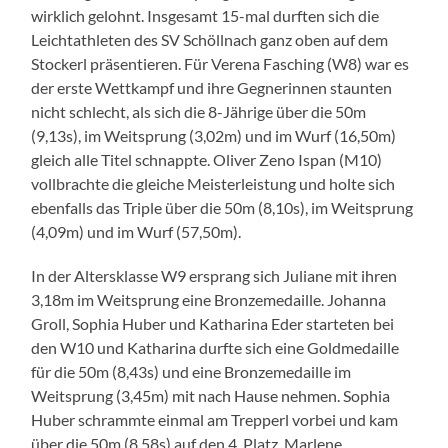
wirklich gelohnt. Insgesamt 15-mal durften sich die
Leichtathleten des SV Schöllnach ganz oben auf dem
Stockerl präsentieren. Für Verena Fasching (W8) war es
der erste Wettkampf und ihre Gegnerinnen staunten
nicht schlecht, als sich die 8-Jährige über die 50m
(9,13s), im Weitsprung (3,02m) und im Wurf (16,50m)
gleich alle Titel schnappte. Oliver Zeno Ispan (M10)
vollbrachte die gleiche Meisterleistung und holte sich
ebenfalls das Triple über die 50m (8,10s), im Weitsprung
(4,09m) und im Wurf (57,50m).
In der Altersklasse W9 ersprang sich Juliane mit ihren
3,18m im Weitsprung eine Bronzemedaille. Johanna
Groll, Sophia Huber und Katharina Eder starteten bei
den W10 und Katharina durfte sich eine Goldmedaille
für die 50m (8,43s) und eine Bronzemedaille im
Weitsprung (3,45m) mit nach Hause nehmen. Sophia
Huber schrammte einmal am Trepperl vorbei und kam
über die 50m (8,58s) auf den 4. Platz. Marlene