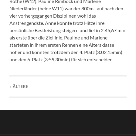
Rothe (W12), Pauline Rimböck und Marlene
Niederländer (beide W11) war der 800m Lauf nach den
vier vorhergegangen Disziplinen wohl das
Anstrengendste. Änne konnte trotz Hitze ihre
persönliche Bestleistung steigern und lief in 2:45,67 min
als erste über die Ziellinie. Pauline und Marlene
starteten in ihrem ersten Rennen eine Altersklasse
höher und konnten trotzdem den 4. Platz (3:02,15min)
und den 6. Platz (3:59,30min) für sich entscheiden.
« ÄLTERE