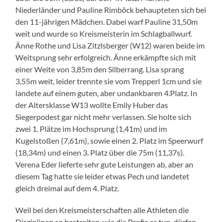
Niederländer und Pauline Rimböck behaupteten sich bei
den 11-jährigen Mädchen. Dabei warf Pauline 31,50m
weit und wurde so Kreismeisterin im Schlagballwurf.
Änne Rothe und Lisa Zitzlsberger (W12) waren beide im
Weitsprung sehr erfolgreich. Änne erkämpfte sich mit
einer Weite von 3,85m den Silberrang. Lisa sprang
3,55m weit, leider trennte sie vom Trepperl 1cm und sie
landete auf einem guten, aber undankbaren 4.Platz. In
der Altersklasse W13 wollte Emily Huber das
Siegerpodest gar nicht mehr verlassen. Sie holte sich
zwei 1. Plätze im Hochsprung (1,41m) und im
Kugelstoßen (7,61m), sowie einen 2. Platz im Speerwurf
(18,34m) und einen 3. Platz über die 75m (11,37s).
Verena Eder lieferte sehr gute Leistungen ab, aber an
diesem Tag hatte sie leider etwas Pech und landetet
gleich dreimal auf dem 4. Platz.
Weil bei den Kreismeisterschaften alle Athleten die
Disziplinen so bestreiten, wie die Profis es tun, dürfen