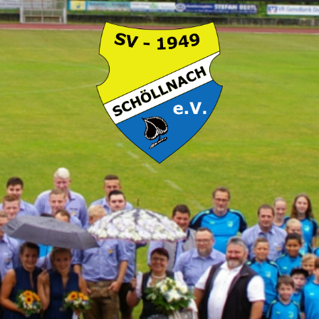
SV
Schöllnach